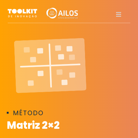
Pular
para
o
conteúdo
MÉTODO
Matriz 2×2