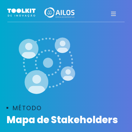
Pular
para
o
conteúdo
MÉTODO
Mapa de Stakeholders