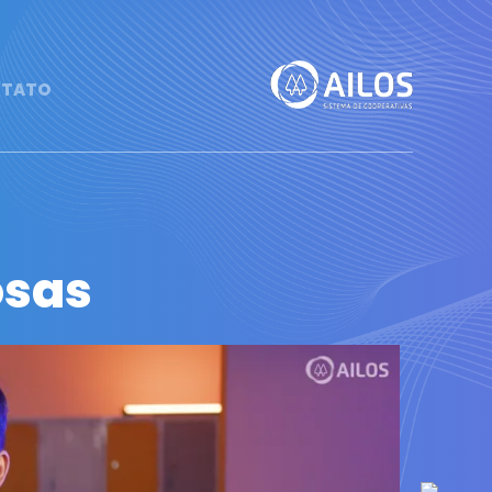
TATO
osas